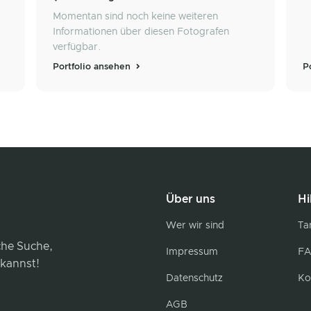
Momentan sind noch keine weiteren
Informationen über diesen Fotografen
verfügbar.
Portfolio ansehen
P
Über uns
Hi
Wer wir sind
Tar
iche Suche,
Impressum
FA
 kannst!
Datenschutz
Ko
AGB