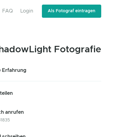
FAQ
Login
Als Fotograf eintragen
hadowLight Fotografie
e Erfahrung
 teilen
ch anrufen
31835
l schreiben