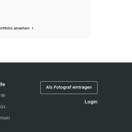
ortfolio ansehen
lfe
Als Fotograf eintragen
ife
Login
Qs
ntakt