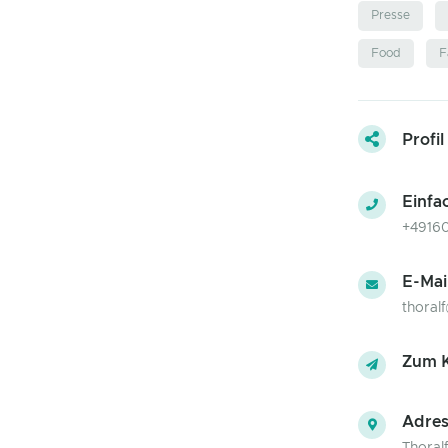
Presse
Food
F
Profil
Einfa
+4916
E-Mai
thoral
Zum K
Adres