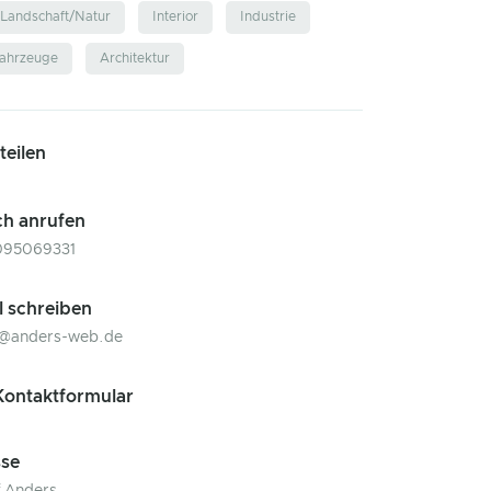
Landschaft/Natur
Interior
Industrie
ahrzeuge
Architektur
 teilen
ch anrufen
095069331
l schreiben
f@anders-web.de
ontaktformular
se