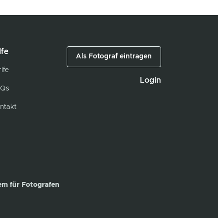
lfe
Als Fotograf eintragen
ife
Login
Qs
ntakt
em für Fotografen