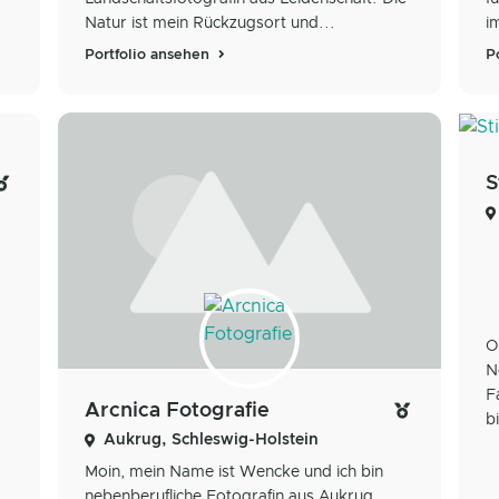
Natur ist mein Rückzugsort und...
i
Portfolio ansehen
P
S
O
N
F
Arcnica Fotografie
b
Aukrug, Schleswig-Holstein
Moin, mein Name ist Wencke und ich bin
nebenberufliche Fotografin aus Aukrug.