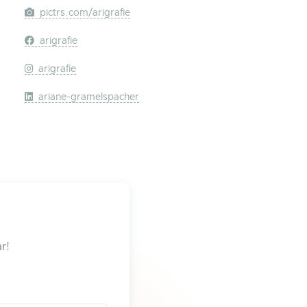
pictrs.com/arigrafie
arigrafie
arigrafie
ariane-gramelspacher
r!