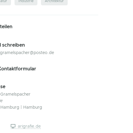
atur
Industrie
Architektur
 teilen
l schreiben
.gramelspacher@posteo.de
ontaktformular
se
 Gramelspacher
ie
 Hamburg | Hamburg
arigrafie.de