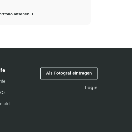
ortfolio ansehen
lfe
Als Fotograf eintragen
ife
Login
Qs
ntakt