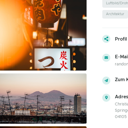
Luftbild/Dro
Architektur
Profil
E-Mai
random
Zum K
Adres
Christ
Spring
04105 