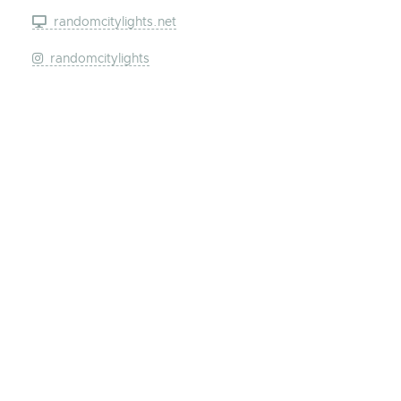
randomcitylights.net
randomcitylights