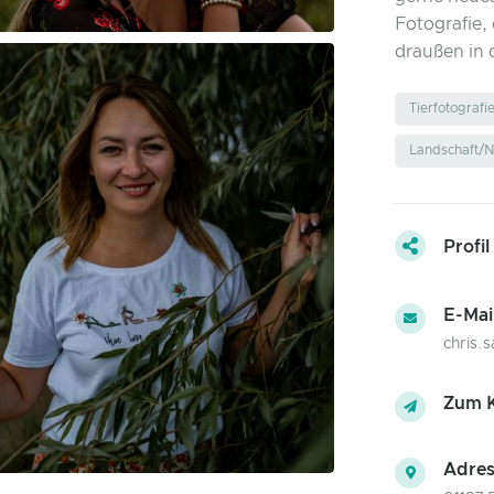
Fotografie,
draußen in 
Tierfotografi
Landschaft/N
Profil
E-Mai
chris.
Zum K
Adres