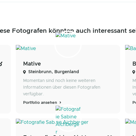
ese Fotografen könnten auch interessant se
Mative
B
Steinbrunn, Burgenland
Momentan sind noch keine weiteren
M
Informationen über diesen Fotografen
I
verfügbar.
v
Portfolio ansehen
P