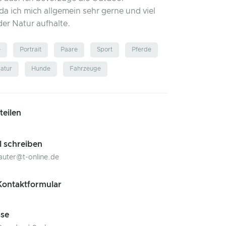
 da ich mich allgemein sehr gerne und viel
der Natur aufhalte.
e
Portrait
Paare
Sport
Pferde
atur
Hunde
Fahrzeuge
 teilen
l schreiben
sauter@t-online.de
ontaktformular
se