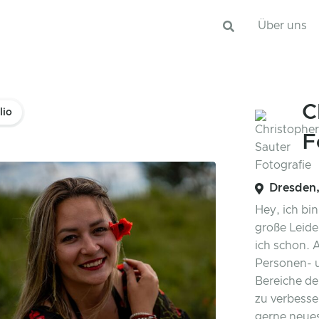
Über uns
C
lio
F
Dresden,
Hey, ich bin
große Leiden
ich schon. A
Personen- u
Bereiche de
zu verbesse
gerne neues