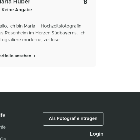
aria Huber
Keine Angabe
allo, ich bin Maria – Hochzeitsfotografin
us Rosenheim im Herzen Südbayerns. Ich
otografiere moderne, zeitlose...
ortfolio ansehen
lfe
Als Fotograf eintragen
ife
Login
Qs