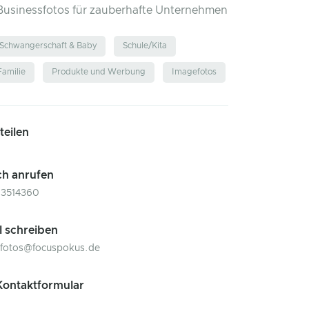
Businessfotos für zauberhafte Unternehmen
Schwangerschaft & Baby
Schule/Kita
Familie
Produkte und Werbung
Imagefotos
 teilen
ch anrufen
03514360
l schreiben
fotos@focuspokus.de
ontaktformular