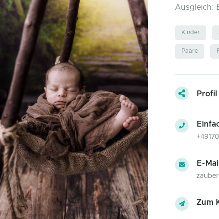
Ausgleich: 
Kinder
Paare
Profil
Einfa
+4917
E-Mai
zauber
Zum K