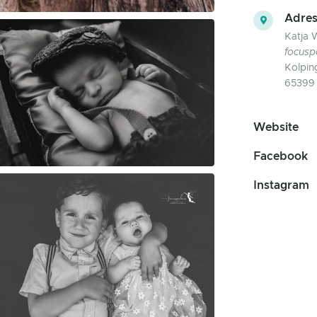
Adres
Katja W
focusp
Kolping
65399 
Website
Facebook
Instagram