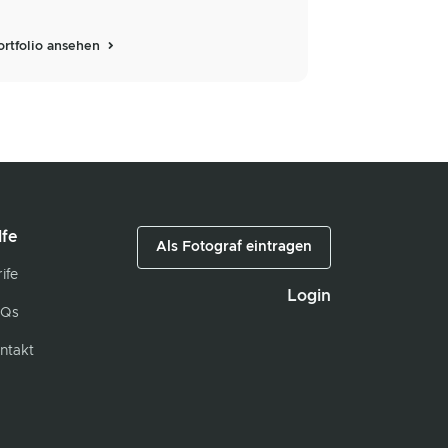
ortfolio ansehen
lfe
Als Fotograf eintragen
ife
Login
Qs
ntakt