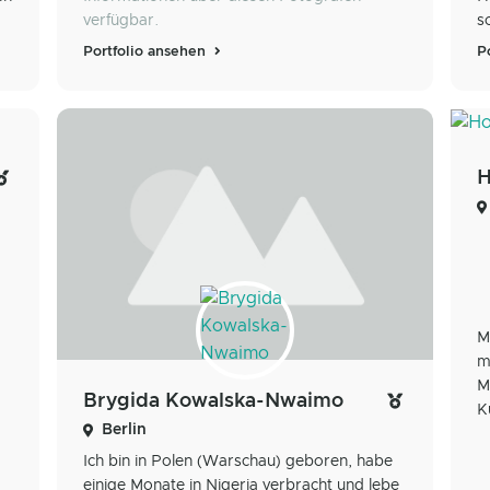
verfügbar.
s
Portfolio ansehen
P
H
M
m
M
Brygida Kowalska-Nwaimo
K
Berlin
Ich bin in Polen (Warschau) geboren, habe
einige Monate in Nigeria verbracht und lebe