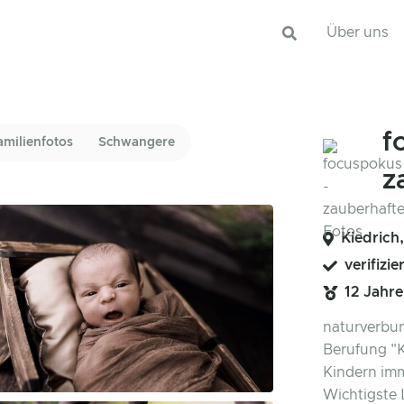
Über uns
f
amilienfotos
Schwangere
z
Kiedrich
verifizie
12 Jahr
naturverbun
Berufung "K
Kindern imm
Wichtigste