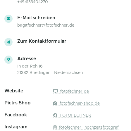
+494133404270
E-Mail schreiben
birgitfechner@fotofechner.de
Zum Kontaktformular
Adresse
In der Reh 16
21382 Brietlingen | Niedersachsen
Website
fotofechner.de
Pictrs Shop
fotofechner-shop.de
Facebook
FOTOFECHNER
Instagram
fotofechner_hochzeitsfotograf