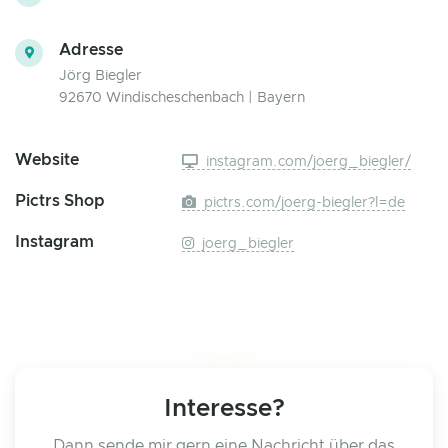
Adresse
Jörg Biegler
92670 Windischeschenbach | Bayern
Website
instagram.com/joerg_biegler/
Pictrs Shop
pictrs.com/joerg-biegler?l=de
Instagram
joerg_biegler
Interesse?
Dann sende mir gern eine Nachricht über das