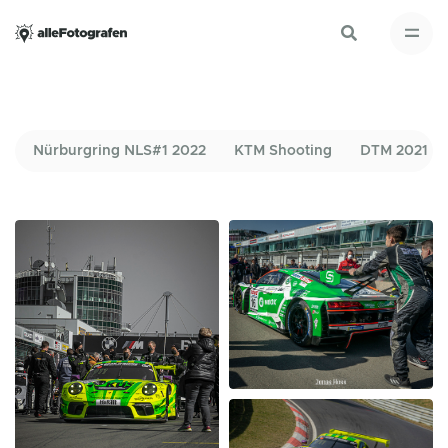
Nürburgring NLS#1 2022
KTM Shooting
DTM 2021 Nü