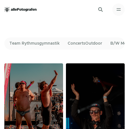
Team Rythmusgymnastik
ConcertsOutdoor
B/W Mom