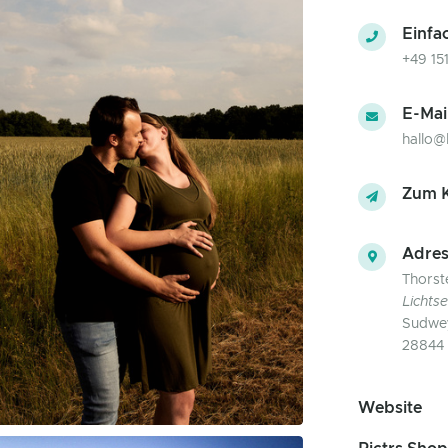
Einfa
+49 15
E-Mai
hallo@
Zum K
Adres
Thorst
Lichts
Sudwey
28844 
Website