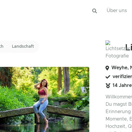
Über uns
L
ch
Landschaft
Weyhe, 
verifizie
14 Jahr
Willkommen 
Du magst Bi
Erinnerung 
Momente, E
Hochzeit, Q