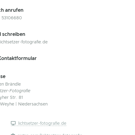
ch anrufen
1 53106680
l schreiben
lichtsetzer-fotografie.de
ontaktformular
se
en Brändle
etzer-Fotografie
her Str. 81
Weyhe | Niedersachsen
lichtsetzer-fotografie.de