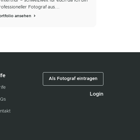
interthur – schweizweit für euch da Ich bin
rofessioneller Fotograf aus...
ortfolio ansehen
lfe
Als Fotograf eintragen
ife
Login
Qs
ntakt