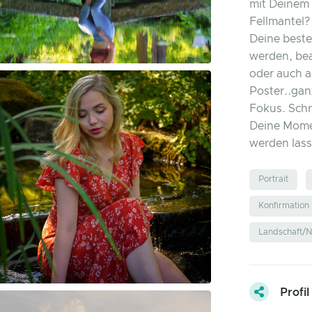
mit Deinem 
Fellmantel? 
Deine beste
werden, bea
oder auch al
Poster..gan
Fokus. Schr
Deine Mome
werden las
Portrait
Konfirmation
Landschaft/N
Profil