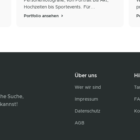
Personenfotografie, von Portrait bis Akt,
W
Hochzeiten bis Sportevents. Für...
p
Portfolio ansehen
P
Über uns
Hi
Wer wir sind
Tar
iche Suche,
Impressum
FA
 kannst!
Datenschutz
Ko
AGB