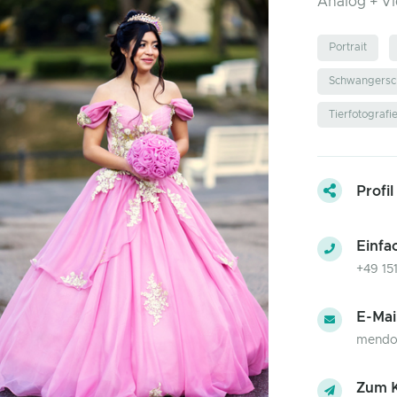
Analog + V
Portrait
Schwangersch
Tierfotografi
Profil
Einfa
+49 15
E-Mai
mendo
Zum K