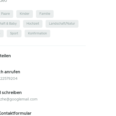
ideo
Paare
Kinder
Familie
aft & Baby
Hochzeit
Landschaft/Natur
e
Sport
Konfirmation
 teilen
ch anrufen
122579204
l schreiben
zhe@googlemail.com
ontaktformular