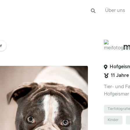
Über uns
m
er
Hofgeism
11 Jahre
Tier- und F
Hofgeisma
Tierfotografi
Kinder