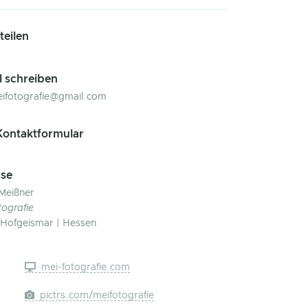
 teilen
l schreiben
eifotografie@gmail.com
ontaktformular
se
Meißner
tografie
Hofgeismar | Hessen
mei-fotografie.com
pictrs.com/meifotografie