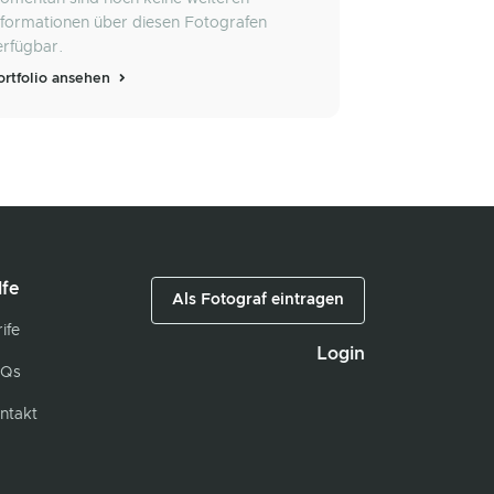
nformationen über diesen Fotografen
erfügbar.
ortfolio ansehen
lfe
Als Fotograf eintragen
ife
Login
Qs
ntakt