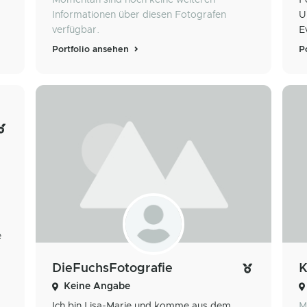
Momentan sind noch keine weiteren
F
Informationen über diesen Fotografen
U
verfügbar.
E
Portfolio ansehen
P
e
DieFuchsFotografie
K
Keine Angabe
Ich bin Lisa-Marie und komme aus dem
M