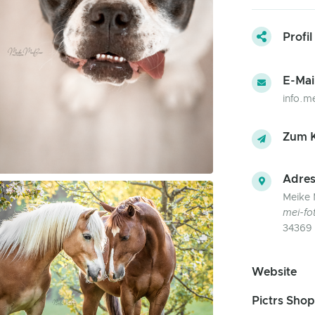
Profil
E-Mai
info.m
Zum K
Adres
Meike 
mei-fo
34369 
Website
Pictrs Shop