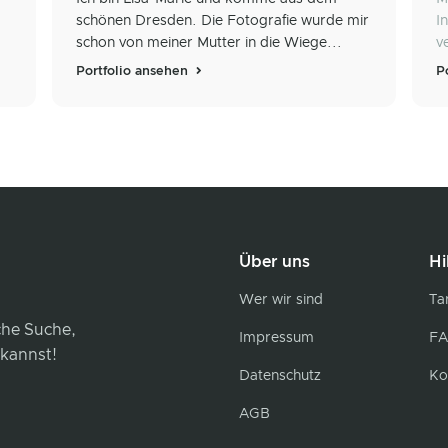
schönen Dresden. Die Fotografie wurde mir
I
schon von meiner Mutter in die Wiege...
v
Portfolio ansehen
P
Über uns
Hi
Wer wir sind
Tar
iche Suche,
Impressum
FA
 kannst!
Datenschutz
Ko
AGB