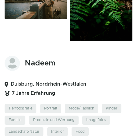
Nadeem
Duisburg, Nordrhein-Westfalen
7 Jahre Erfahrung
Tierfotografie
Portrait
Mode/Fashion
Kinder
Familie
Produkte und Werbung
Imagefotos
Landschaft/Natur
Interior
Food