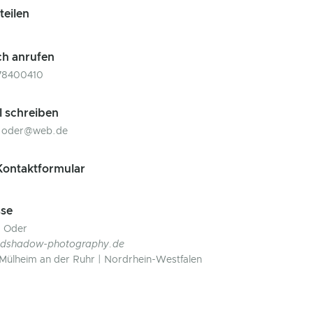
 teilen
ch anrufen
778400410
l schreiben
d.oder@web.de
ontaktformular
se
d Oder
andshadow-photography.de
Mülheim an der Ruhr | Nordrhein-Westfalen