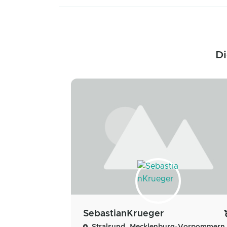
Di
SebastianKrueger