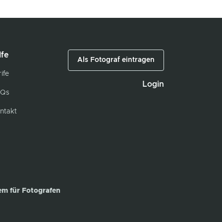
lfe
Als Fotograf eintragen
ife
Login
Qs
ntakt
em für Fotografen