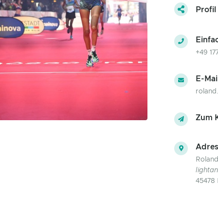
Profil
Einfa
+49 1
E-Mai
rolan
Zum K
Adres
Rolan
light
45478 