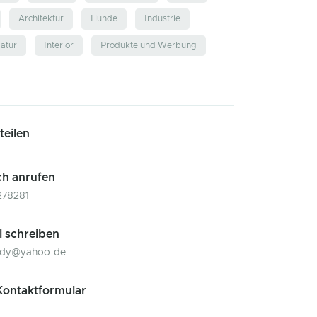
Architektur
Hunde
Industrie
atur
Interior
Produkte und Werbung
 teilen
ch anrufen
278281
l schreiben
ldy@yahoo.de
ontaktformular