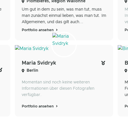
Plombières, Région Wallonne
e
Um gut in dem zu sein, was man tut, muss
M
man zunächst einmal lieben, was man tut. Im
I
Allgemeinen, und das gilt auch...
v
Portfolio ansehen
P
Maria Svidryk
B
Berlin
Momentan sind noch keine weiteren
M
Informationen über diesen Fotografen
F
verfügbar.
u
Portfolio ansehen
P