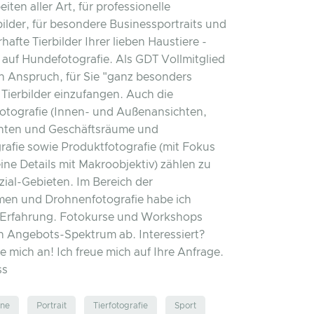
iten aller Art, für professionelle
ilder, für besondere Businessportraits und
afte Tierbilder Ihrer lieben Haustiere -
t auf Hundefotografie. Als GDT Vollmitglied
n Anspruch, für Sie "ganz besonders
Tierbilder einzufangen. Auch die
otografie (Innen- und Außenansichten,
hten und Geschäftsräume und
afie sowie Produktfotografie (mit Fokus
eine Details mit Makroobjektiv) zählen zu
ial-Gebieten. Im Bereich der
men und Drohnenfotografie habe ich
e Erfahrung. Fotokurse und Workshops
 Angebots-Spektrum ab. Interessiert?
e mich an! Ich freue mich auf Ihre Anfrage.
ss
hne
Portrait
Tierfotografie
Sport