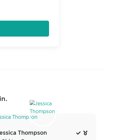
in.
essica Thompson