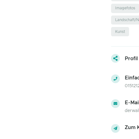
Imagefotos
Landschaft/N
Kunst
Profil
Einfa
015121
E-Mai
derwa
Zum K