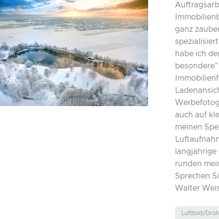
Auftragsarbe
Immobilienb
ganz zauberh
spezialisier
habe ich de
besondere" 
Immobilienf
Ladenansic
Werbefotogr
auch auf kl
meinen Spez
Luftaufnah
langjährig
runden mein
Sprechen Si
Walter Wei
Luftbild/Dro