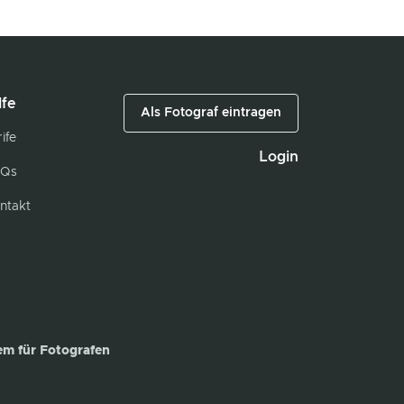
lfe
Als Fotograf eintragen
ife
Login
Qs
ntakt
em für Fotografen