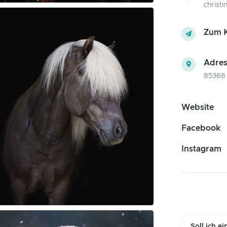
christ
Zum K
Adres
85368 
Website
Facebook
Instagram
Soll ich e