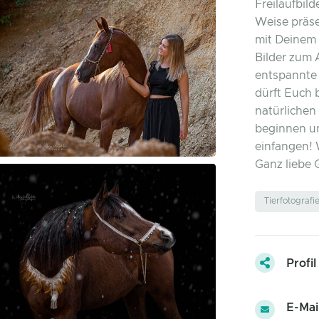
Freilaufbild
Weise präse
mit Deinem 
Bilder zum 
entspannte 
dürft Euch 
natürlichen
beginnen 
einfangen! 
Ganz liebe 
Tierfotografi
Profil
E-Mai