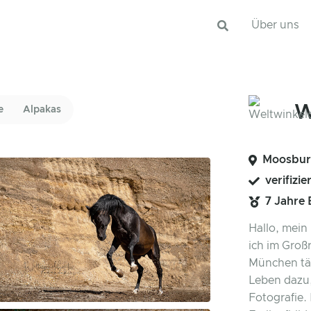
Über uns
W
e
Alpakas
Moosburg
verifizie
7 Jahre
Hallo, mein 
ich im Groß
München tä
Leben dazu,
Fotografie. 