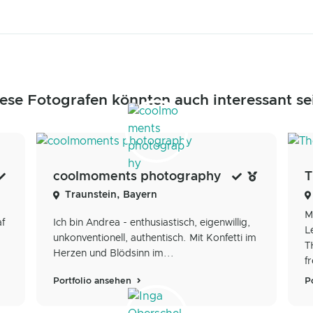
ese Fotografen könnten auch interessant se
coolmoments photography
T
Traunstein, Bayern
M
af
Ich bin Andrea - enthusiastisch, eigenwillig,
L
unkonventionell, authentisch. Mit Konfetti im
T
Herzen und Blödsinn im...
fr
Portfolio ansehen
P