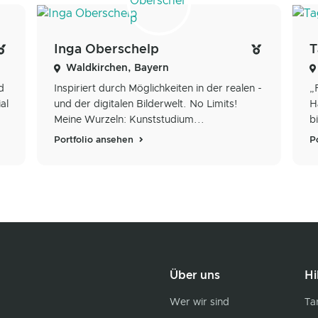
Inga Oberschelp
T
Waldkirchen, Bayern
d
Inspiriert durch Möglichkeiten in der realen -
„
al
und der digitalen Bilderwelt. No Limits!
H
Meine Wurzeln: Kunststudium...
b
Portfolio ansehen
P
Über uns
Hi
Wer wir sind
Tar