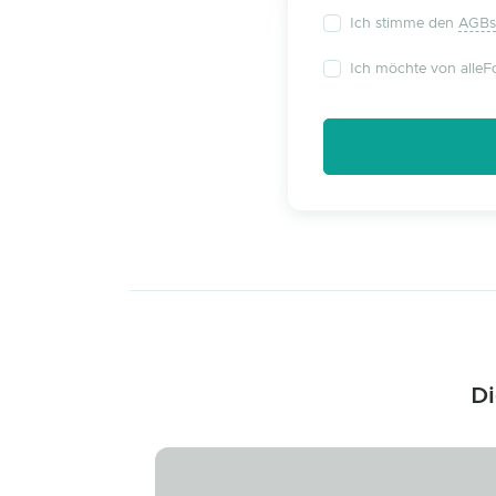
Ich stimme den
AGBs
Ich möchte von alleFo
Di