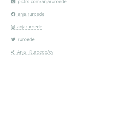
pictrs.com/anjaruroede
anja.ruroede
anjaruroede
ruroede
Anja_Ruroede/cv