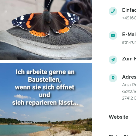
Einfa
+4916
E-Mai
atn-r
Zum K
Adres
Anja R
Ganzhe
27412 
Website