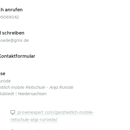
ch anrufen
05069042
l schreiben
uroede@gmx.de
ontaktformular
se
uröde
itlich mobile Reitschule - Anja Ruröde
Bülstedt | Niedersachsen
provenexpert.com/ganzheitlich-mobile-
reitschule-anja-ruroede/