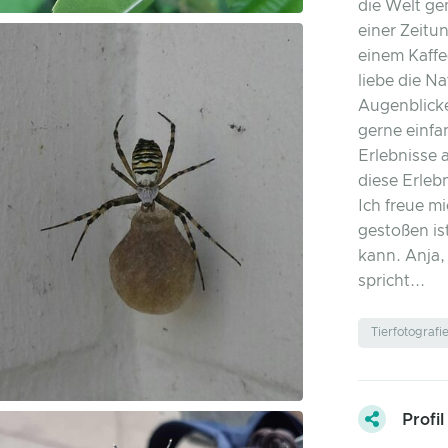
die Welt ge
einer Zeitun
einem Kaffe
liebe die Na
Augenblicke
gerne einfa
Erlebnisse 
diese Erleb
Ich freue mi
gestoßen is
kann. Anja,
spricht...
Tierfotografi
Profil