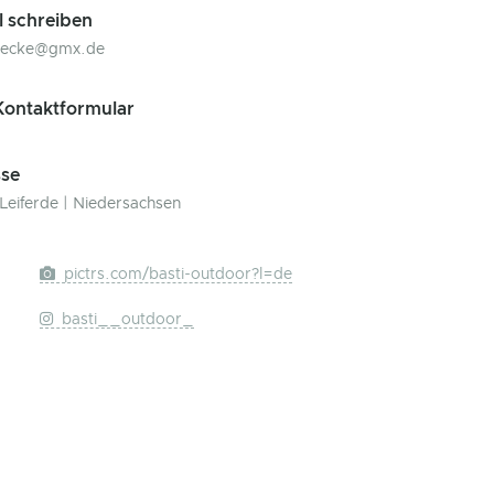
l schreiben
inecke@gmx.de
ontaktformular
se
Leiferde | Niedersachsen
pictrs.com/basti-outdoor?l=de
basti__outdoor_