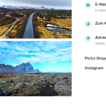
E-Mai
b-ste
Zum K
Adres
38542 
Pictrs Shop
Instagram