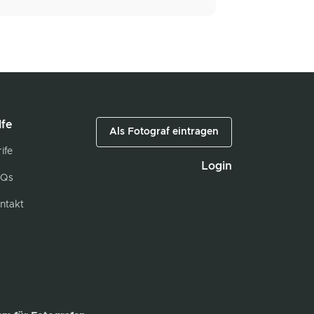
lfe
Als Fotograf eintragen
ife
Login
Qs
ntakt