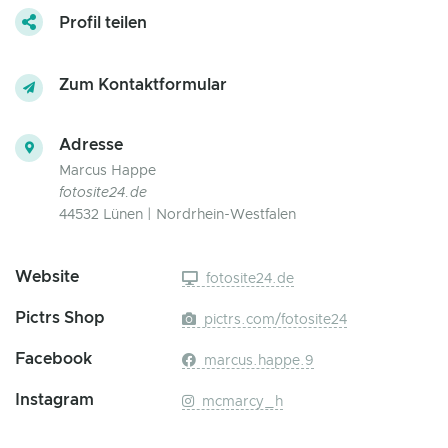
Profil teilen
Zum Kontaktformular
Adresse
Marcus Happe
fotosite24.de
44532 Lünen | Nordrhein-Westfalen
Website
fotosite24.de
Pictrs Shop
pictrs.com/fotosite24
Facebook
marcus.happe.9
Instagram
mcmarcy_h