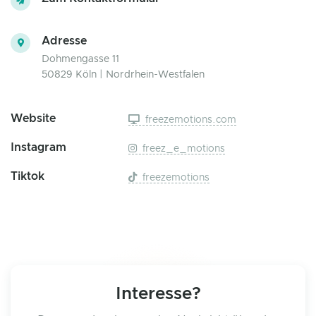
Adresse
Dohmengasse 11
50829 Köln | Nordrhein-Westfalen
Website
freezemotions.com
Instagram
freez_e_motions
Tiktok
freezemotions
Interesse?