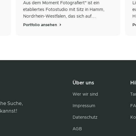
Aus dem Moment Fotografiert" ist ein
L
etabliertes Fotostudio mit Sitz in Hamm,
e
Nordrhein-Westfalen, das sich auf...
H
Portfolio ansehen
P
Über uns
Hi
Wer wir sind
Tar
iche Suche,
Impressum
FA
 kannst!
Datenschutz
Ko
AGB