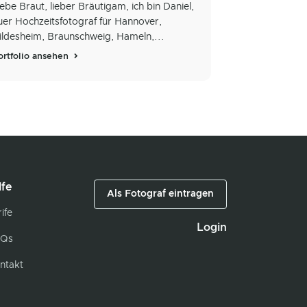
iebe Braut, lieber Bräutigam, ich bin Daniel,
uer Hochzeitsfotograf für Hannover,
ildesheim, Braunschweig, Hameln,...
ortfolio ansehen
lfe
Als Fotograf eintragen
ife
Login
Qs
ntakt