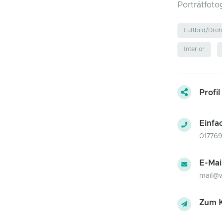
Porträtfoto
Luftbild/Dro
Interior
Profil
Einfa
017769
E-Mai
mail@w
Zum K