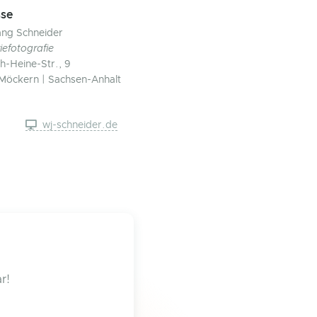
se
ng Schneider
iefotografie
ch-Heine-Str., 9
Möckern | Sachsen-Anhalt
wj-schneider.de
r!