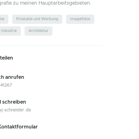
grafie zu meinen Hauptarbeitsgebieten.
hne
Produkte und Werbung
Imagefotos
Industrie
Architektur
 teilen
ch anrufen
41267
l schreiben
j-schneider.de
ontaktformular