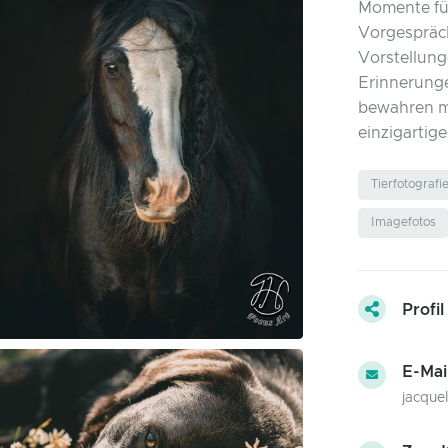
Momente für
Vorgespräch
Vorstellun
Erinnerunge
bewahren m
einzigartig
Tierfotografi
Imagefotos
Profil
E-Mai
jacque