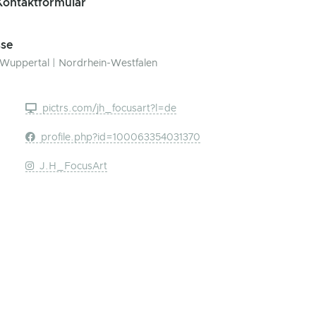
ontaktformular
se
Wuppertal | Nordrhein-Westfalen
pictrs.com/jh_focusart?l=de
profile.php?id=100063354031370
J.H_FocusArt