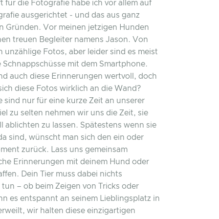
 für die Fotografie habe ich vor allem auf
ografie ausgerichtet - und das aus ganz
en Gründen. Vor meinen jetzigen Hunden
inen treuen Begleiter namens Jason. Von
h unzählige Fotos, aber leider sind es meist
le Schnappschüsse mit dem Smartphone.
ind auch diese Erinnerungen wertvoll, doch
ich diese Fotos wirklich an die Wand?
 sind nur für eine kurze Zeit an unserer
iel zu selten nehmen wir uns die Zeit, sie
ll ablichten zu lassen. Spätestens wenn sie
da sind, wünscht man sich den ein oder
ment zurück. Lass uns gemeinsam
iche Erinnerungen mit deinem Hund oder
affen. Dein Tier muss dabei nichts
tun – ob beim Zeigen von Tricks oder
nn es entspannt an seinem Lieblingsplatz in
rweilt, wir halten diese einzigartigen