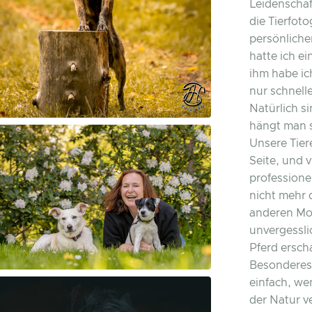
Leidenschaft
die Tierfot
persönlich
hatte ich e
ihm habe ic
nur schnel
Natürlich s
hängt man s
Unsere Tiere
Seite, und v
professione
nicht mehr 
anderen Mo
unvergessl
Pferd ersch
Besonderes 
einfach, we
der Natur ve