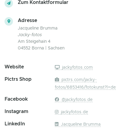
Zum Kontaktformular
Adresse
Jacqueline Brumma
Jacky-fotos
Am Steigehain 4
04552 Borna | Sachsen
Website
jackyfotos.com
Pictrs Shop
pictrs.com/jacky-
fotos/6853416/fotokunst?l=de
Facebook
@jackyfotos.de
Instagram
jackyfotos.de
LinkedIn
Jacqueline Brumma