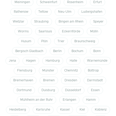
Meiningen
Schweinfurt
Rosenheim
Erfurt
Rathenow
Teltow
Neu-Ulm
Ludwigshafen
Wetzlar
Straubing
Bingen am Rhein
Speyer
Worms
Saarlouis
Eckernförde
Mölln
Husum
Plön
Trier
Braunschweig
Bergisch Gladbach
Berlin
Bochum
Bonn
Jena
Hagen
Hamburg
Halle
Warnemünde
Flensburg
Münster
Chemnitz
Bottrop
Bremerhaven
Bremen
Dresden
Darmstadt
Dortmund
Duisburg
Düsseldorf
Essen
Mühlheim an der Ruhr
Erlangen
Hamm
Heidelberg
Karlsruhe
Kassel
Kiel
Koblenz