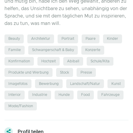
und mutig bin, habe ich den Weg gewählt, anderen zu
helfen, das Unsichtbare zu sehen, unabhängig von der
Sprache, und sie mit dem täglichen Mut zu inspirieren,
das zu tun, was man will.
Beauty
Architektur
Portrait
Paare
Kinder
Familie
Schwangerschaft & Baby
Konzerte
Konfirmation
Hochzeit
Abiball
Schule/Kita
Produkte und Werbung
Stock
Presse
Imagefotos
Bewerbung
Landschaft/Natur
Kunst
Interior
Industrie
Hunde
Food
Fahrzeuge
Mode/Fashion
Profil teilen