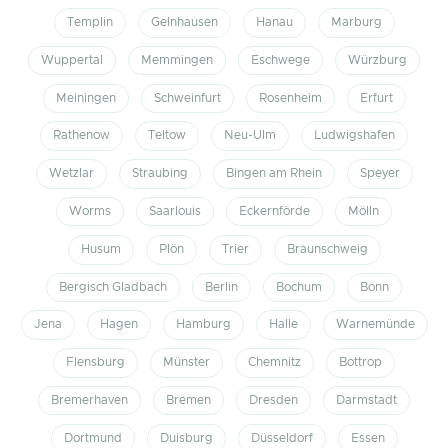
Templin
Gelnhausen
Hanau
Marburg
Wuppertal
Memmingen
Eschwege
Würzburg
Meiningen
Schweinfurt
Rosenheim
Erfurt
Rathenow
Teltow
Neu-Ulm
Ludwigshafen
Wetzlar
Straubing
Bingen am Rhein
Speyer
Worms
Saarlouis
Eckernförde
Mölln
Husum
Plön
Trier
Braunschweig
Bergisch Gladbach
Berlin
Bochum
Bonn
Jena
Hagen
Hamburg
Halle
Warnemünde
Flensburg
Münster
Chemnitz
Bottrop
Bremerhaven
Bremen
Dresden
Darmstadt
Dortmund
Duisburg
Düsseldorf
Essen