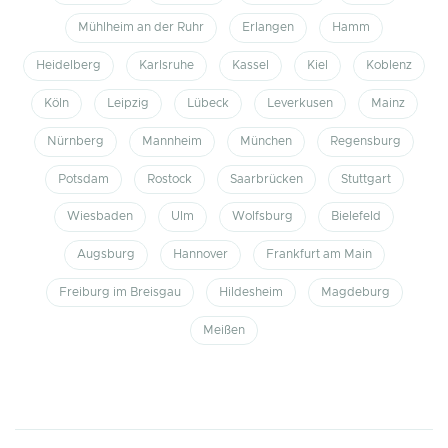
Mühlheim an der Ruhr
Erlangen
Hamm
Heidelberg
Karlsruhe
Kassel
Kiel
Koblenz
Köln
Leipzig
Lübeck
Leverkusen
Mainz
Nürnberg
Mannheim
München
Regensburg
Potsdam
Rostock
Saarbrücken
Stuttgart
Wiesbaden
Ulm
Wolfsburg
Bielefeld
Augsburg
Hannover
Frankfurt am Main
Freiburg im Breisgau
Hildesheim
Magdeburg
Meißen