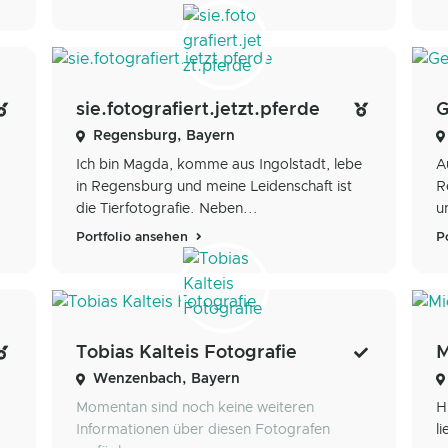
sie.fotografiert.jetzt.pferde
G
Regensburg, Bayern
Ich bin Magda, komme aus Ingolstadt, lebe
A
in Regensburg und meine Leidenschaft ist
R
die Tierfotografie. Neben...
u
Portfolio ansehen
P
Tobias Kalteis Fotografie
M
Wenzenbach, Bayern
Momentan sind noch keine weiteren
H
Informationen über diesen Fotografen
l