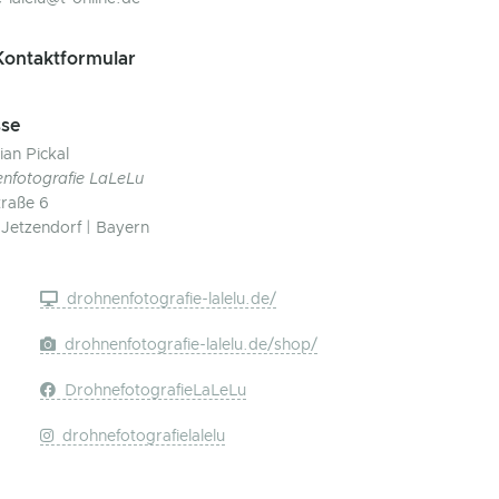
ontaktformular
se
ian Pickal
nfotografie LaLeLu
raße 6
Jetzendorf | Bayern
drohnenfotografie-lalelu.de/
drohnenfotografie-lalelu.de/shop/
DrohnefotografieLaLeLu
drohnefotografielalelu