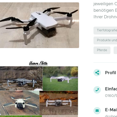
jeweiligen 
benötigen 
Ihrer Drohn
Tierfotografi
Produkte un
Pferde
Profil
Einfa
0160/
E-Mai
drohne