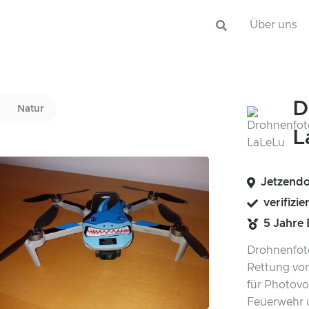
Über uns
D
Natur
L
Jetzendo
verifizie
5 Jahre
Drohnenfoto
Rettung vo
für Photovo
Feuerwehr 