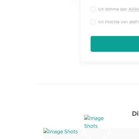
Ich stimme den
AGBs
Ich möchte von alleFo
Di