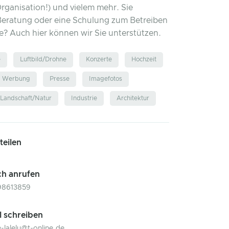
Organisation!) und vielem mehr. Sie
Beratung oder eine Schulung zum Betreiben
e? Auch hier können wir Sie unterstützen.
e
Luftbild/Drohne
Konzerte
Hochzeit
d Werbung
Presse
Imagefotos
Landschaft/Natur
Industrie
Architektur
 teilen
ch anrufen
98613859
l schreiben
-lalelu@t-online.de