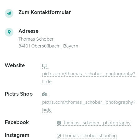
Zum Kontaktformular
Adresse
Thomas Schober
84101 Obersüßbach | Bayern
Website
pictrs.com/thomas_schober_photography?
l=de
Pictrs Shop
pictrs.com/thomas_schober_photography?
l=de
Facebook
thomas_schober_photography
Instagram
thomas.schober.shooting