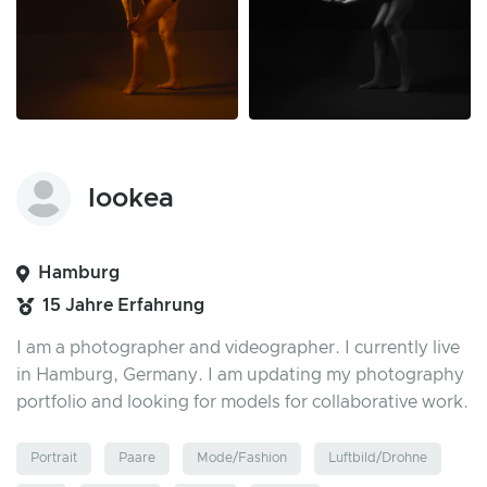
lookea
Hamburg
15 Jahre Erfahrung
I am a photographer and videographer. I currently live
in Hamburg, Germany. I am updating my photography
portfolio and looking for models for collaborative work.
Portrait
Paare
Mode/Fashion
Luftbild/Drohne