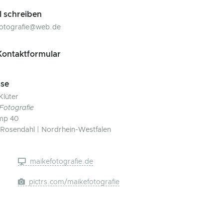
l schreiben
otografie@web.de
ontaktformular
se
Klüter
Fotografie
mp 40
Rosendahl | Nordrhein-Westfalen
maikefotografie.de
pictrs.com/maikefotografie