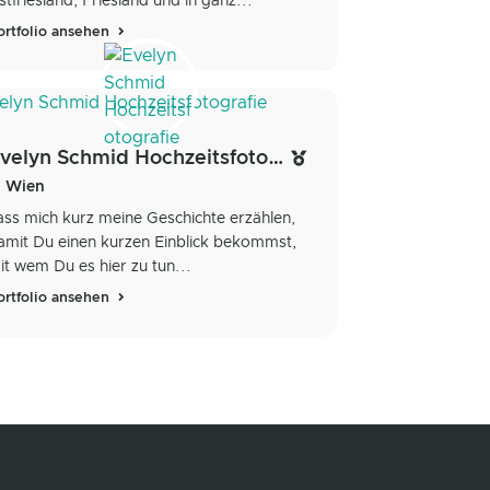
stfriesland, Friesland und in ganz...
ortfolio ansehen
Evelyn Schmid Hochzeitsfotografie
Wien
ass mich kurz meine Geschichte erzählen,
amit Du einen kurzen Einblick bekommst,
it wem Du es hier zu tun...
ortfolio ansehen