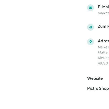
E-Mai
maikef
Zum K
Adres
Maike 
Maike 
Kleika
48720 
Website
Pictrs Shop