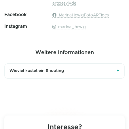
artiges?l=de
Facebook
MarinaHewigFotoARTiges
Instagram
marina_hewig
Weitere Informationen
+
Wieviel kostet ein Shooting
Interesse?