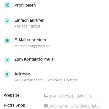
Profil teilen
Einfach anrufen
+4917634119704
E-Mail schreiben
marinahewig@web.de
Zum Kontaktformular
Adresse
24119 Kronshagen | Schleswig-Holstein
Website
marinahewig.jimdofree.com
Pictrs Shop
pictrs.com/marina-hewig-foto-