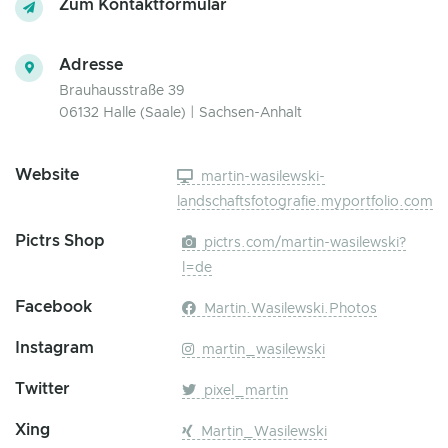
Zum Kontaktformular
Adresse
Brauhausstraße 39
06132 Halle (Saale) | Sachsen-Anhalt
Website
martin-wasilewski-
landschaftsfotografie.myportfolio.com
Pictrs Shop
pictrs.com/martin-wasilewski?
l=de
Facebook
Martin.Wasilewski.Photos
Instagram
martin_wasilewski
Twitter
pixel_martin
Xing
Martin_Wasilewski