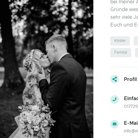
bei meiner A
Gründe wesh
sehr viele J
Euch und E
Kinder
Familie
Profil
Einfa
01772
E-Mai
info@