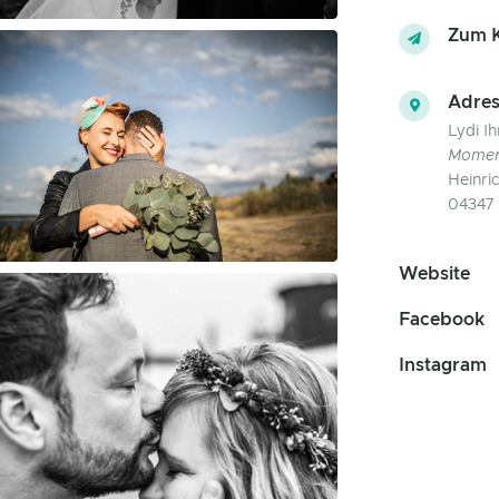
Zum K
Adres
Lydi Ih
Momen
Heinri
04347 
Website
Facebook
Instagram