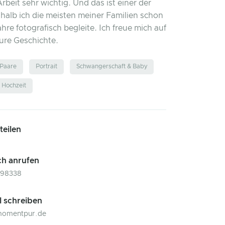
rbeit sehr wichtig. Und das ist einer der
alb ich die meisten meiner Familien schon
ahre fotografisch begleite. Ich freue mich auf
ure Geschichte.
Paare
Portrait
Schwangerschaft & Baby
Hochzeit
 teilen
ch anrufen
998338
l schreiben
momentpur.de