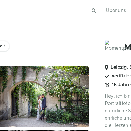
Über uns
M
eit
Leipzig,
verifizie
16 Jahr
Hey, ich bi
Portraitfoto
natürliche 
ehrliche un
die Herzen 