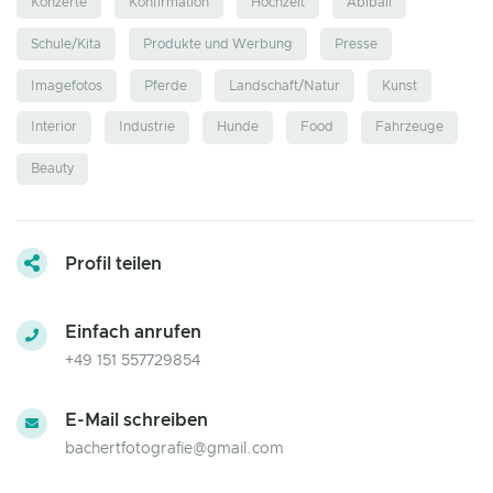
Konzerte
Konfirmation
Hochzeit
Abiball
Schule/Kita
Produkte und Werbung
Presse
Imagefotos
Pferde
Landschaft/Natur
Kunst
Interior
Industrie
Hunde
Food
Fahrzeuge
Beauty
Profil teilen
Einfach anrufen
+49 151 557729854
E-Mail schreiben
bachertfotografie@gmail.com