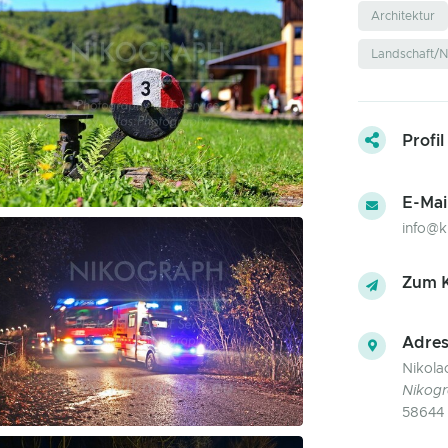
Architektur
Landschaft/N
Profil
E-Mai
info@ki
Zum K
Adres
Nikolao
Nikogr
58644 