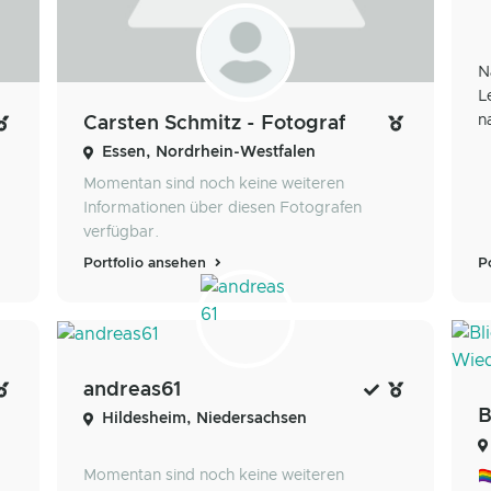
N
L
n
Carsten Schmitz - Fotograf
Essen, Nordrhein-Westfalen
Momentan sind noch keine weiteren
Informationen über diesen Fotografen
verfügbar.
Portfolio ansehen
P
andreas61
Hildesheim, Niedersachsen
Momentan sind noch keine weiteren
