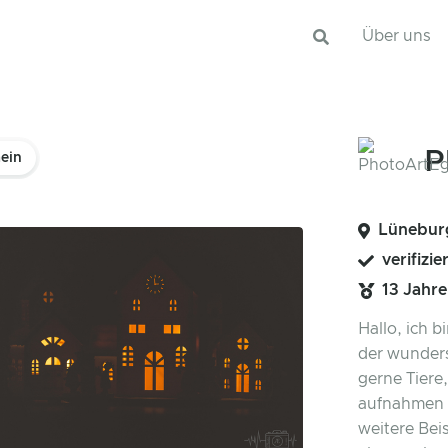
Über uns
P
ein
Lünebur
verifizie
13 Jahr
Hallo, ich 
der wunders
gerne Tiere
aufnahmen 
weitere Bei