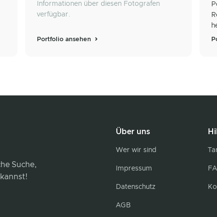
Informationen über diesen Fotografen
P
verfügbar.
R
h
Portfolio ansehen
P
Über uns
Hi
Wer wir sind
Tar
iche Suche,
Impressum
FA
 kannst!
Datenschutz
Ko
AGB