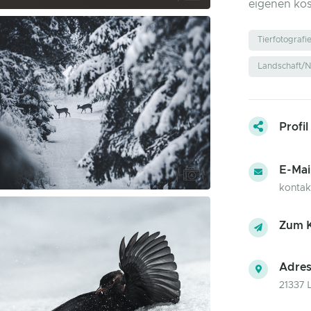
eigenen ko
Tierfotografi
Landschaft/N
Profil
E-Mai
konta
Zum K
Adres
21337 