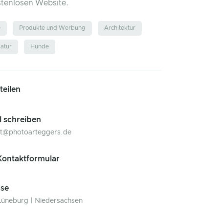
stenlosen Website.
e
Produkte und Werbung
Architektur
atur
Hunde
 teilen
l schreiben
kt@photoarteggers.de
ontaktformular
se
Lüneburg | Niedersachsen