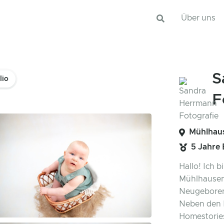
Über uns
S
lio
F
Mühlhaus
5 Jahre
Hallo! Ich 
Mühlhausen 
Neugeborene
Neben den P
Homestories