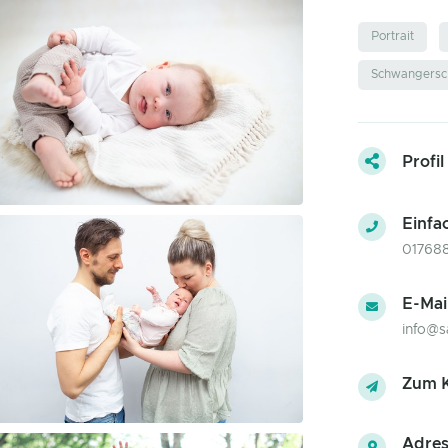
Portrait
Schwangersch
Profil
Einfa
01768
E-Mai
info@s
Zum K
Adres