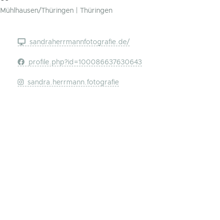
Mühlhausen/Thüringen | Thüringen
sandraherrmannfotografie.de/
profile.php?id=100086637630643
sandra.herrmann.fotografie