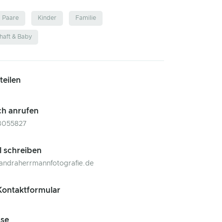
Paare
Kinder
Familie
aft & Baby
 teilen
ch anrufen
8055827
l schreiben
andraherrmannfotografie.de
ontaktformular
se