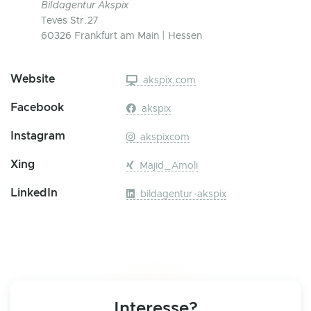
Bildagentur Akspix
Teves Str.27
60326 Frankfurt am Main | Hessen
Website
akspix.com
Facebook
akspix
Instagram
akspixcom
Xing
Majid_Amoli
LinkedIn
bildagentur-akspix
Interesse?