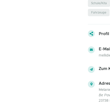
Schule/Kita
Fahrzeuge
Profil
E-Mai
mellid
Zum K
Adres
Melani
Be Pa
23738 