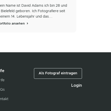
ein Name ist David Adams ich bin 28 und
n Bielefeld geboren. Ich Fotografiere seit
einem 14. Lebensjahr und das...
ortfolio ansehen
lfe
Als Fotograf eintragen
ife
Login
Qs
ntakt