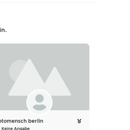
in.
otomensch berlin
Keine Angabe