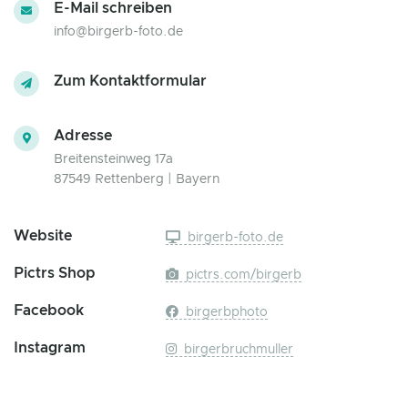
E-Mail schreiben
info@birgerb-foto.de
Zum Kontaktformular
Adresse
Breitensteinweg 17a
87549 Rettenberg | Bayern
Website
birgerb-foto.de
Pictrs Shop
pictrs.com/birgerb
Facebook
birgerbphoto
Instagram
birgerbruchmuller