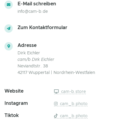
E-Mail schreiben
info@cam-b.de
Zum Kontaktformular
Adresse
Dirk Eichler
cam/b Dirk Eichler
Neviandtstr. 38
42117 Wuppertal | Nordrhein-Westfalen
Website
cam-b.store
Instagram
cam_b.photo
Tiktok
cam_b.photo