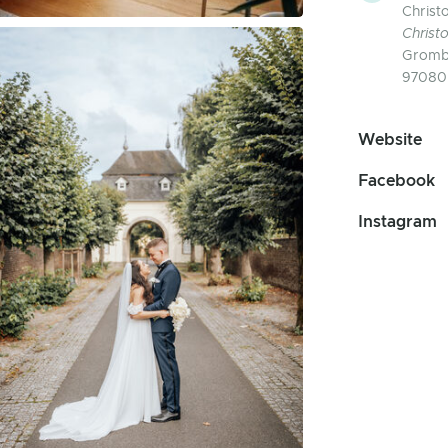
Christ
Christ
Grombü
97080
Website
Facebook
Instagram