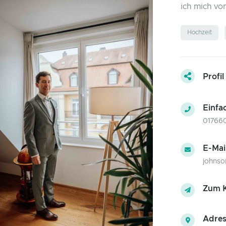
ich mich vo
Hochzeit
Profil
Einfa
01766
E-Mai
johnso
Zum K
Adres