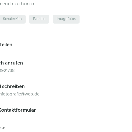
n euch zu hören.
Schule/Kita
Familie
Imagefotos
 teilen
ch anrufen
0921738
l schreiben
nfotografie@web.de
ontaktformular
se