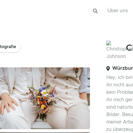
Über uns
C
tografie
Würzbur
Hey, ich bin
ihr nicht a
kein Proble
ihr mich ge
sind natürl
Bilder. Be
meiner Arbei
zu überzeuge