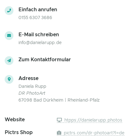
Einfach anrufen
0155 6307 3686
E-Mail schreiben
info@danielarupp.de
Zum Kontaktformular
Adresse
Daniela Rupp
DR PhotoArt
67098 Bad Dürkheim | Rheinland-Pfalz
Website
htpps://danielarupp.photos
Pictrs Shop
pictrs.com/dr-photoart?l=de