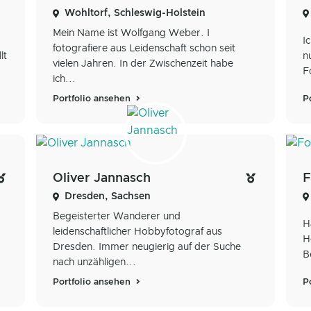
Wohltorf, Schleswig-Holstein
Mein Name ist Wolfgang Weber. I
I
fotografiere aus Leidenschaft schon seit
lt
n
vielen Jahren. In der Zwischenzeit habe
.
F
ich...
Portfolio ansehen
P
Oliver Jannasch
F
Dresden, Sachsen
Begeisterter Wanderer und
H
leidenschaftlicher Hobbyfotograf aus
H
Dresden. Immer neugierig auf der Suche
B
nach unzähligen...
Portfolio ansehen
P