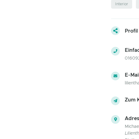
Interior
Profil
Einfa
01609
E-Mai
lilien
Zum K
Adres
Michael
Lilien