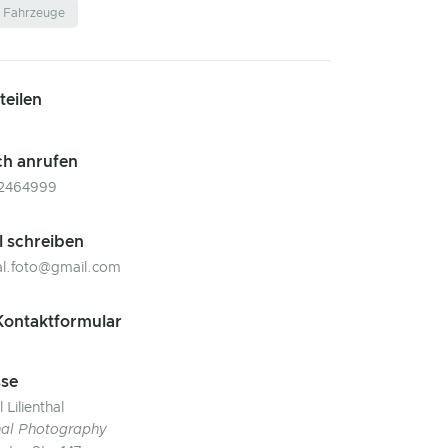
Fahrzeuge
 teilen
ch anrufen
2464999
l schreiben
thal.foto@gmail.com
ontaktformular
se
 Lilienthal
thal Photography