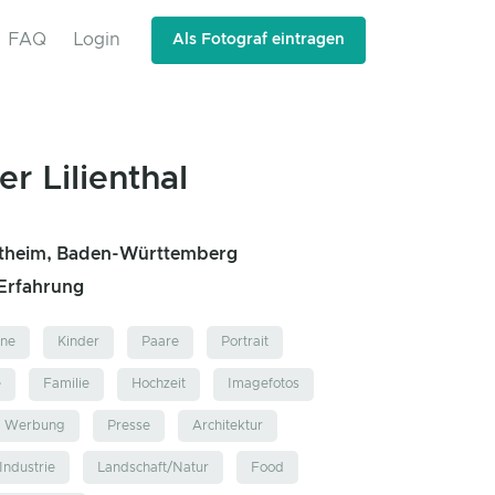
FAQ
Login
Als Fotograf eintragen
er Lilienthal
theim, Baden-Württemberg
 Erfahrung
hne
Kinder
Paare
Portrait
e
Familie
Hochzeit
Imagefotos
d Werbung
Presse
Architektur
Industrie
Landschaft/Natur
Food