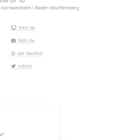
rter Str. 147
 Kornwestheim | Baden-Württemberg
llnthl.de
llnthl.de
der.lilienthal
mllnthl
r!