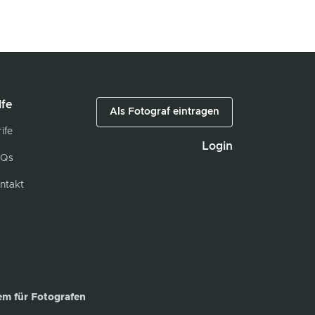
lfe
Als Fotograf eintragen
ife
Login
Qs
ntakt
em für Fotografen