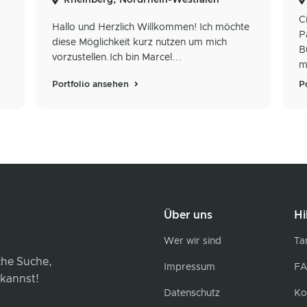
C
Hallo und Herzlich Willkommen! Ich möchte
P
diese Möglichkeit kurz nutzen um mich
B
vorzustellen.​​​​​​​ Ich bin Marcel...
m
Portfolio ansehen
P
Über uns
Hi
Wer wir sind
Tar
iche Suche,
Impressum
FA
 kannst!
Datenschutz
Ko