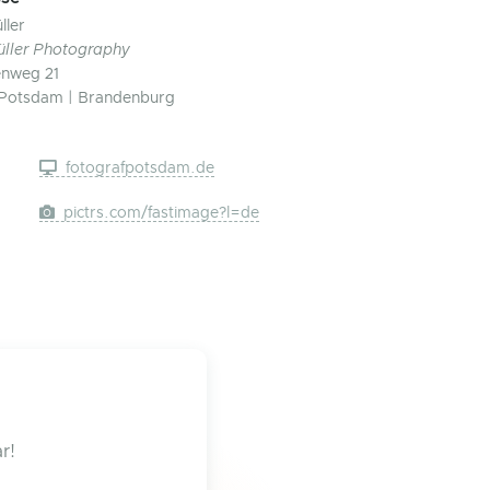
ller
üller Photography
enweg 21
Potsdam | Brandenburg
fotografpotsdam.de
pictrs.com/fastimage?l=de
r!