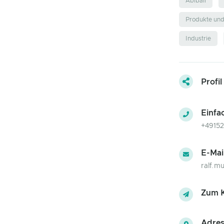
Abiball
Produkte un
Industrie
Profil
Einfa
+49152
E-Mai
ralf.m
Zum K
Adres