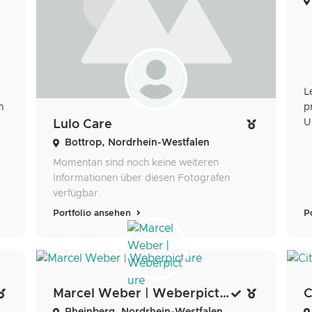
L
n
p
U
Lulo Care
Bottrop, Nordrhein-Westfalen
Momentan sind noch keine weiteren
Informationen über diesen Fotografen
verfügbar.
Portfolio ansehen
P
Marcel Weber | Weberpicture
C
Rheinberg, Nordrhein-Westfalen