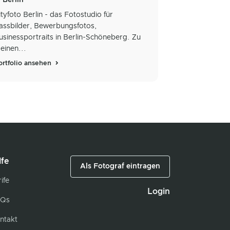
ityfoto Berlin - das Fotostudio für
assbilder, Bewerbungsfotos,
usinessportraits in Berlin-Schöneberg. Zu
einen...
ortfolio ansehen
lfe
Als Fotograf eintragen
ife
Login
Qs
ntakt