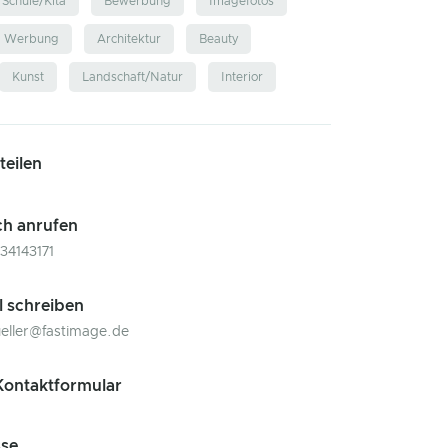
Schule/Kita
Bewerbung
Imagefotos
d Werbung
Architektur
Beauty
Kunst
Landschaft/Natur
Interior
 teilen
ch anrufen
34143171
l schreiben
ueller@fastimage.de
ontaktformular
se