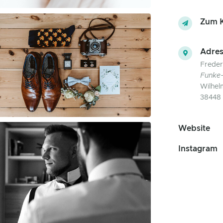
Zum K
Adres
Freder
Funke
Wilhel
38448 
Website
Instagram