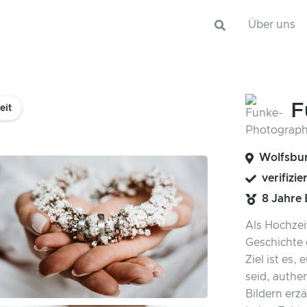
Über uns
F
eit
Wolfsbur
verifizie
8 Jahre
Als Hochzei
Geschichte 
Ziel ist es,
seid, authen
Bildern erzä