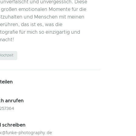
 unverfälscht und unvergesslich. Diese
 großen emotionalen Momente für die
stzuhalten und Menschen mit meinen
erühren, das ist es, was die
tografie für mich so einzigartig und
macht!
Hochzeit
 teilen
ch anrufen
257364
l schreiben
ik@funke-photography.de