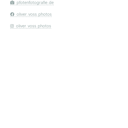
pfotenfotografie.de
oliver.voss.photos
oliver.voss.photos