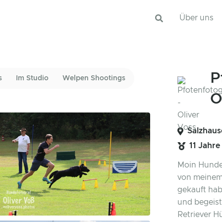
Über uns
P
s
Im Studio
Welpen Shootings
O
Salzhaus
11 Jahre
Moin Hundef
von meinem
gekauft hab
und begeist
Retriever H